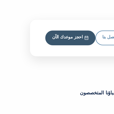
صل بنا
احجز موعدك الآن
باؤنا المتخصصون