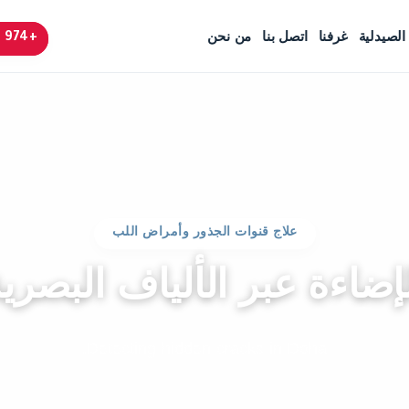
+974 4424 6666
الصيدلية
غرفنا
اتصل بنا
من نحن
علاج قنوات الجذور وأمراض اللب
إضاءة عبر الألياف البصري
Detecting hidden cracks in Doha.