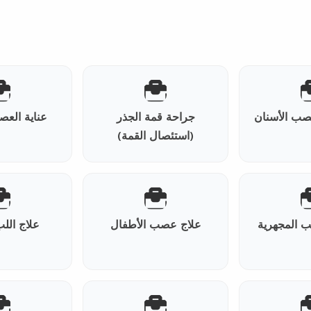
صب الأسنان
جراحة قمة الجذر
عناية العص
(استئصال القمة)
 المجهرية
علاج عصب الأطفال
علاج الل