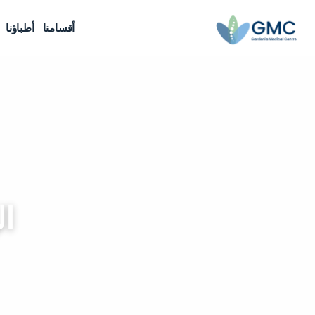
أقسامنا
أطباؤنا
ال