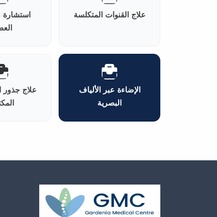
علاج القنوات المتكلسة
استشارة 
الع
الإضاءة عبر الألياف
علاج جذور ا
البصرية
المكت