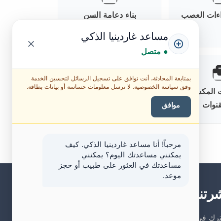
راءات العصب
بناء دعامة السن
مساعد غاردينيا الذكي
● متصل
بمتابعة المحادثة، أنت توافق على تسجيل الرسائل لتحسين الخدمة
وفق سياسة الخصوصية. لا ترسل معلومات حساسة أو بيانات بطاقة.
ات المكسورة
تقييم ما قبل جراحة
قنوات
العصب
موافق
مرحباً! أنا مساعد غاردينيا الذكي. كيف
يمكنني مساعدتك اليوم؟ يمكنني
مساعدتك في العثور على طبيب أو حجز
موعد.
رتنا البريدية
رك في نشرتنا البريدية ليصلك كل جديد