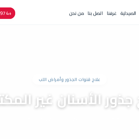
+974 4424 6666
الصيدلية
غرفنا
اتصل بنا
من نحن
علاج قنوات الجذور وأمراض اللب
 جذور الأسنان غير المكت
Immature teeth root development in Qatar.