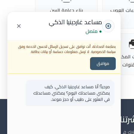
راءات العصب
بناء دعامة السن
مساعد غاردينيا الذكي
● متصل
بمتابعة المحادثة، أنت توافق على تسجيل الرسائل لتحسين الخدمة وفق
سياسة الخصوصية. لا ترسل معلومات حساسة أو بيانات بطاقة.
ات المكسورة
تقييم ما قبل جراحة
موافق
قنوات
العصب
مرحباً! أنا مساعد غاردينيا الذكي. كيف
يمكنني مساعدتك اليوم؟ يمكنني مساعدتك
في العثور على طبيب أو حجز موعد.
رتنا البريدية
رك في نشرتنا البريدية ليصلك كل جديد عن