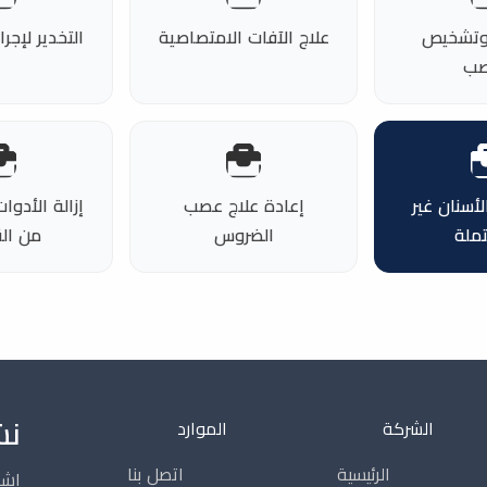
وتشخيص
علاج الآفات الامتصاصية
التخدير لإج
صب
لأسنان غير
إعادة علاج عصب
إزالة الأدو
ملة
الضروس
من ال
نش
الشركة
الموارد
الرئيسية
اتصل بنا
اشت