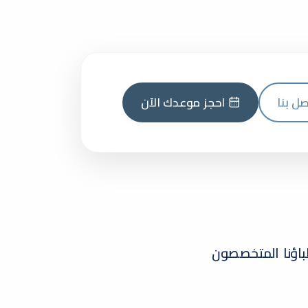
صل بنا
احجز موعدك الآن
باؤنا المتخصصون