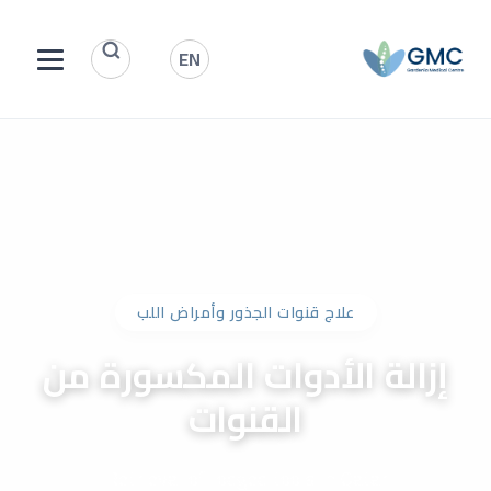
EN
علاج قنوات الجذور وأمراض اللب
إزالة الأدوات المكسورة من
القنوات
Retrieval of lodged tools in Qatar.