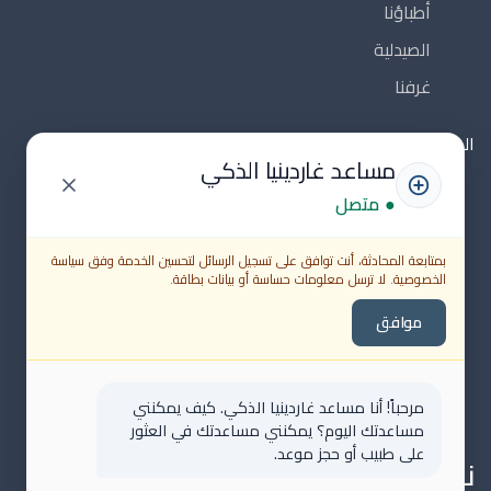
أطباؤنا
الصيدلية
غرفنا
الموارد
مساعد غاردينيا الذكي
اتصل بنا
● متصل
المدونة
الوظائف
بمتابعة المحادثة، أنت توافق على تسجيل الرسائل لتحسين الخدمة وفق سياسة
الخصوصية. لا ترسل معلومات حساسة أو بيانات بطاقة.
FAQs
موافق
Medical Disclaimer
الشروط والأحكام
مرحباً! أنا مساعد غاردينيا الذكي. كيف يمكنني
سياسة الخصوصية
مساعدتك اليوم؟ يمكنني مساعدتك في العثور
على طبيب أو حجز موعد.
نشرتنا البريدية