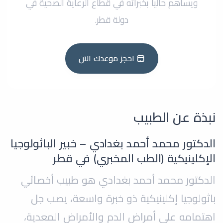
ويساهم حالياً بخبراته في قطاع الرعاية الصحية في
دولة قطر.
احجز موعدك الآن
نبذة عن الطبيب
الدكتور محمد أحمد بغدادي – خبير الباثولوجيا
الإكلينيكية (الطب المخبري) في قطر
الدكتور محمد أحمد بغدادي هو طبيب أخصائي
باثولوجيا إكلينيكية ذو خبرة واسعة، يصب جل
اهتمامه على أمراض الدم والأمراض المعدية،