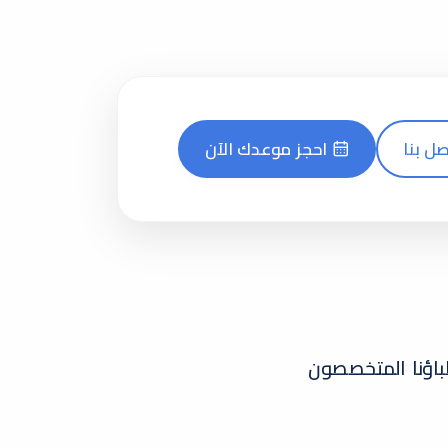
صل بنا
احجز موعدك الآن
باؤنا المتخصصون