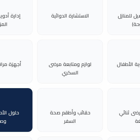
ل للمنازل
الاستشارة الدوائية
إدارة أدوي
حة)
المز
ية الأطفال
لوازم ومتابعة مرضى
أجهزة مرا
السكري
ضى ثنائي
حقائب وأطقم صحة
حلول الأد
غة
السفر
وص