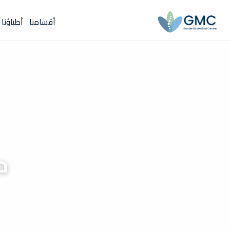
أقسامنا
أطباؤنا
ح