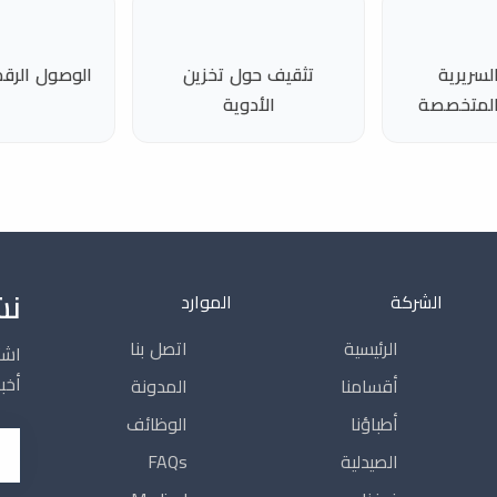
لسريرية
تثقيف حول تخزين
الوصول الرق
 المتخصصة
الأدوية
نش
الشركة
الموارد
الرئيسية
اتصل بنا
اشت
أخبا
أقسامنا
المدونة
أطباؤنا
الوظائف
البر
الصيدلية
FAQs