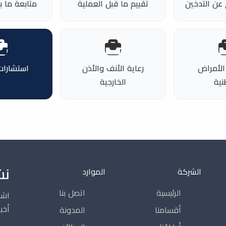
 عن التدخين
تقييم ما قبل العملية
متابعة ما ب
الأمراض
رعاية الأنف والأذن
استشارات
نية
الخارجية
نش
الشركة
الموارد
الرئيسية
اتصل بنا
اشت
أخبا
أقسامنا
المدونة