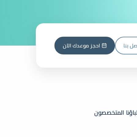
صل بنا
احجز موعدك الآن
باؤنا المتخصصون