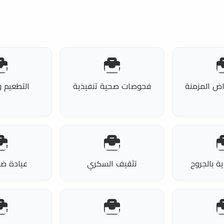
اض المزمنة
فحوصات صحية تنفيذية
التطعيم 
ية بالجروح
تثقيف السكري
عيادة ض