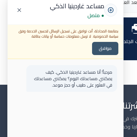
عد العملية
استشارات الرأي الثاني
مساعد غاردينيا الذكي
● متصل
بمتابعة المحادثة، أنت توافق على تسجيل الرسائل لتحسين الخدمة وفق
سياسة الخصوصية. لا ترسل معلومات حساسة أو بيانات بطاقة.
 الجلدية
الإحالة للمختبر والأشعة
موافق
مرحباً! أنا مساعد غاردينيا الذكي. كيف
يمكنني مساعدتك اليوم؟ يمكنني مساعدتك
في العثور على طبيب أو حجز موعد.
رتنا البريدية
رك في نشرتنا البريدية ليصلك كل جديد عن
رنا وخدماتنا.