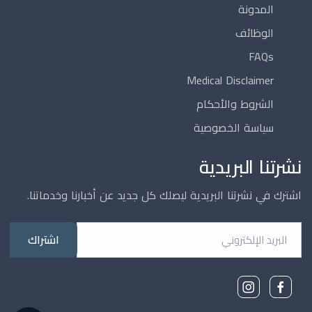
المدونة
الوظائف
بمتابعة المحادثة، أنت توافق على تسجيل الرسائل لتحسين الخدمة وفق سياسة
الخصوصية. لا ترسل معلومات حساسة أو بيانات بطاقة.
FAQs
موافق
Medical Disclaimer
الشروط والأحكام
مرحباً! أنا مساعد غاردينيا الذكي. كيف يمكنني
سياسة الخصوصية
مساعدتك اليوم؟ يمكنني مساعدتك في العثور
على طبيب أو حجز موعد.
نشرتنا البريدية
اشترك في نشرتنا البريدية ليصلك كل جديد عن أخبارنا وخدماتنا.
البريد الإلكتروني
مساعد آلي للمعلومات العامة فقط؛ لا يُعد تشخيصاً طبياً. للحالات العاجلة اتصل
بالعيادة أو الطوارئ.