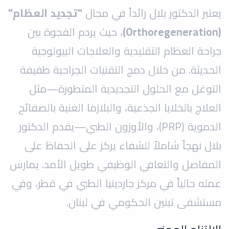
يعتبر الدكتور بلال رائداً في مجال
"تجديد العظام"
(Orthoregeneration)
، حيث يردم الفجوة بين
جراحة العظام التقليدية والعلاجات البيولوجية
الحديثة. من خلال دمج التقنيات الجراحية طفيفة
التوغل مع الحلول التجديدية المتطورة—مثل
العلاج بالخلايا الجذعية، والبلازما الغنية بالصفائح
الدموية (PRP)، والأوزون الطبي—يقدم الدكتور
بلال نهجاً شاملاً للشفاء يركز على الحفاظ على
المفاصل والتعافي الوظيفي طويل الأمد. يمارس
عمله حالياً في مركز جاردينيا الطبي في قطر، وفي
مستشفى تبنين الحكومي في لبنان.