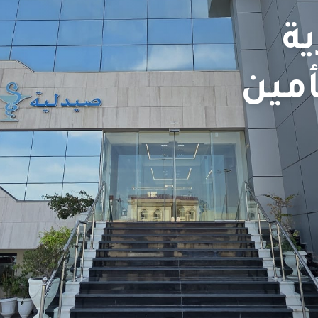
ة
أمين