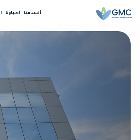
أقسامنا
أطباؤنا
ا