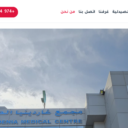
+974 4424 6666
لصيدلية
غرفنا
اتصل بنا
من نحن