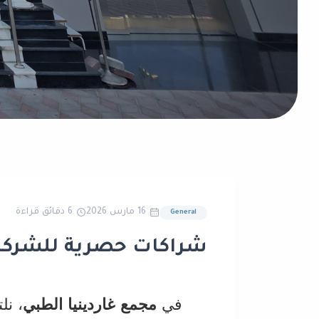
16 مارس 2026
6 دقائق قراءة
General
شراكات حصرية للشركات 
في
مجمع
غاردينيا الطبي
،
نلت