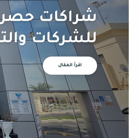
شراكات حصري
للشركات والت
اقرأ المقال