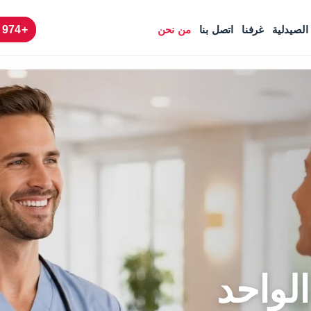
الصيدلية
غرفنا
اتصل بنا
من نحن
+974 4424 6666
لواحد