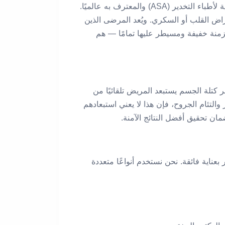
لضمان أعلى معايير السلامة للمريض في مركزنا الطبي، نعتمد على نظام تصنيف الحالة الفيزيائية للجمعية الأمريكية لأطباء التخدير (ASA) والمعترف به عالميًا.
مراض القلب أو السكري. ويُعد المرضى الذين
 يعانون من أمراض مزمنة خفيفة ومسيطر عليها تمامًا — هم
 كتلة الجسم يستبعد المريض تلقائيًا من
التئام الجروح، فإن هذا لا يعني استبعادهم
مان تحقيق أفضل النتائج الآمنة.
ر بعناية فائقة. نحن نستخدم أنواعًا متعددة