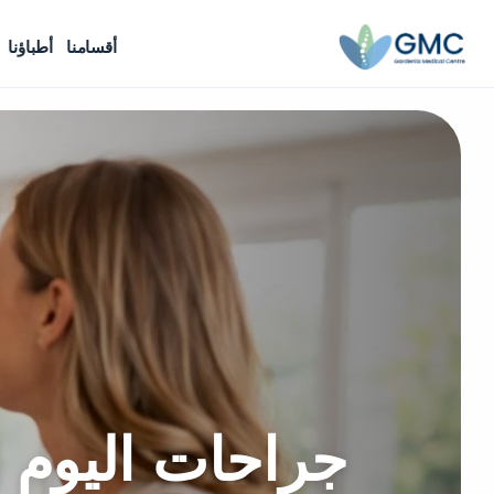
أقسامنا
أطباؤنا
جراحات اليوم ا