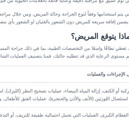
 نوم عميق مع مراقبة دقيقة وعناية فائقة بالعلامات الحيوية من قبل
تي يتم استخدامها وفقاً لنوع الجراحة وحالة المريض. ومن خلال مراجع
الذي يضمن إفاقة سريعة للمريض دون الشعور بالغثيان او الشعور بأي مض
اذا يتوقع المريض؟
د تغطي نطاقًا واسعًا من التخصصات الطبية، بما في ذلك جراحة المسا
 الإجراءات والعمليات
ركبة أو الكتف، إزالة المياه البيضاء، عمليات تصحيح النظر (الليزك)
 استئصال اللوزتين (الأنف والأذن والحنجرة)، عمليات الفتق للأطفال،
عظام الكبرى، العمليات التي تحمل احتمالية طفيفة للنزيف، أو التدخل