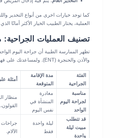
التخدير العام:
يتم فيه إدخال المريض في
كما توجد خيارات اخرى من أنواع التخدير والل
العملية، يختار الطبيب الخيار الأكثر أمانًا 
تصنيف العمليات الجراحية: م
تظهر الممارسة الطبية أن جراحة اليوم الواح
والأذن والحنجرة (ENT). ولمساعدتك على فهم مستوى الرعاية الذي قد تتطلبه حالتك، قمنا بتصنيف العمليات الشائعة في الجدول أدناه:
الفئة
مدة الإقامة
أمثلة على
الجراحية
المتوقعة
مناسبة
مغادرة
منظار ال
لجراحة اليوم
المنشأة في
القولون،
الواحد
نفس اليوم
قد تتطلب
ليلة واحدة
جراحات ال
مبيت ليلة
فقط
الآلام.
واحدة